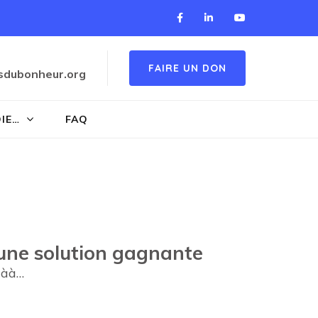
FAIRE UN DON
sdubonheur.org
OIE…
FAQ
s une solution gagnante
àààà…