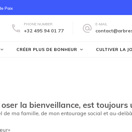
 de Paix
PHONE NUMBER
E-MAIL
+32 495 94 01 77
contact@arbre
s du Bonheur
CRÉER PLUS DE BONHEUR
CULTIVER LA J
, oser la bienveillance, est toujour
nnel de ma famille, de mon entourage social et au-del
Cœur»