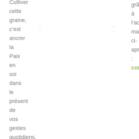
Cultiver
gr
cette
à
graine,
l’a
c’est
mai
ancrer
ci-
la
ap
Paix
:
en
co
soi
dans
le
présent
de
vos
gestes
quotidiens.