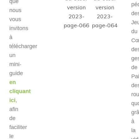
que
pé
nous
de
vous
Je
invitons
du
à
Cœ
télécharger
de
un
ge
mini-
de
guide
Pai
en
de
cliquant
rou
ici
,
qu
afin
gr
de
à
faciliter
la
le