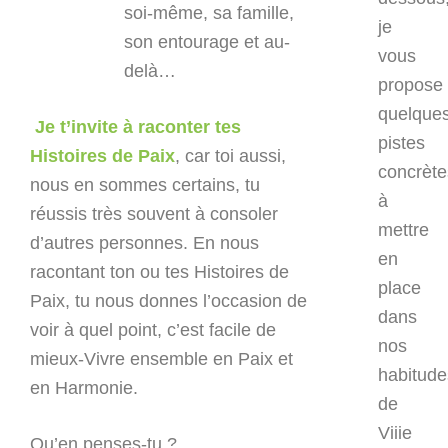
soi-même, sa famille,
je
son entourage et au-
vous
delà…
propose
quelque
Je t’invite à raconter tes
pistes
Histoires de Paix
, car toi aussi,
concrète
nous en sommes certains, tu
à
réussis très souvent à consoler
mettre
d’autres personnes. En nous
en
racontant ton ou tes Histoires de
place
Paix, tu nous donnes l’occasion de
dans
voir à quel point, c’est facile de
nos
mieux-Vivre ensemble en Paix et
habitude
en Harmonie.
de
Viiie
Qu’en penses-tu ?