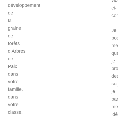
vi
développement
ci-
de
co
la
graine
Je
de
po
forêts
me
d’Arbres
que
de
je
Paix
pr
dans
de
votre
su
famille,
je
dans
pa
votre
me
classe.
id