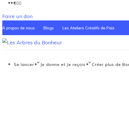
Faire un don
À propos de nous
Blogs
Les Ateliers Créatifs de Paix
Notre Grand rêve
Les Arbres du Bo
Se lancer
Je donne et Je reçois
Créer plus de Bo