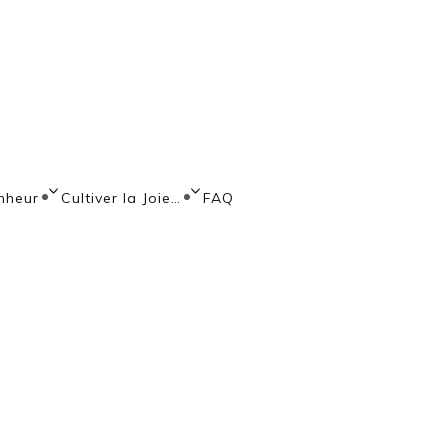
nheur
nheur
Cultiver la Joie…
FAQ