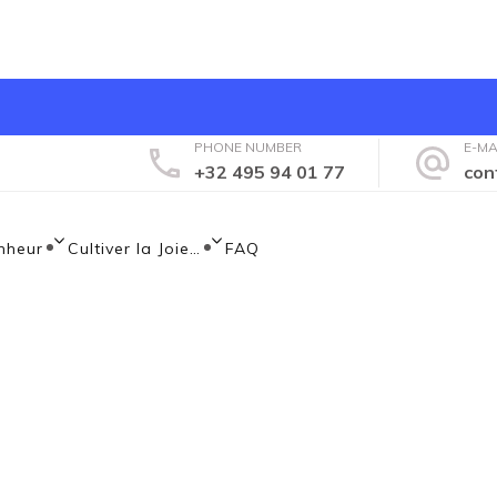
PHONE NUMBER
E-MA
+32 495 94 01 77
con
nheur
nheur
Cultiver la Joie…
FAQ