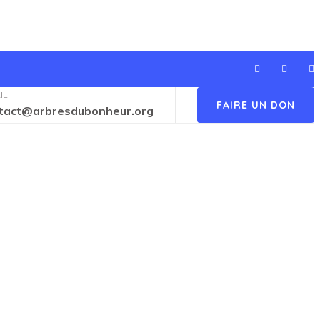
IL
FAIRE UN DON
tact@arbresdubonheur.org