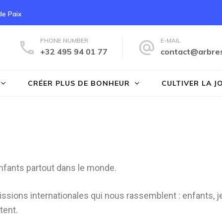
 de Paix
PHONE NUMBER
E-MAIL
+32 495 94 01 77
contact@arbre
s du Bonheur
CRÉER PLUS DE BONHEUR
CULTIVER LA J
enfants partout dans le monde.
sions internationales qui nous rassemblent : enfants, j
tent.