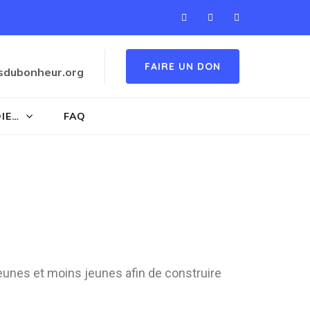
FAIRE UN DON
sdubonheur.org
OIE…
FAQ
eunes et moins jeunes afin de construire