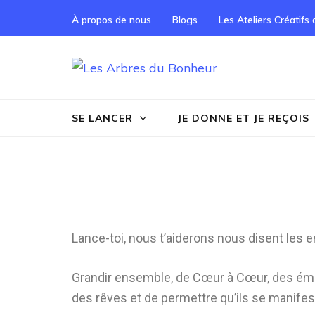
À propos de nous
Blogs
Les Ateliers Créatifs
Les Arbre
Notre Grand rêve
SE LANCER
JE DONNE ET JE REÇOIS
Lance-toi, nous t’aiderons nous disent les 
Grandir ensemble, de Cœur à Cœur, des émis
des rêves et de permettre qu’ils se manifes