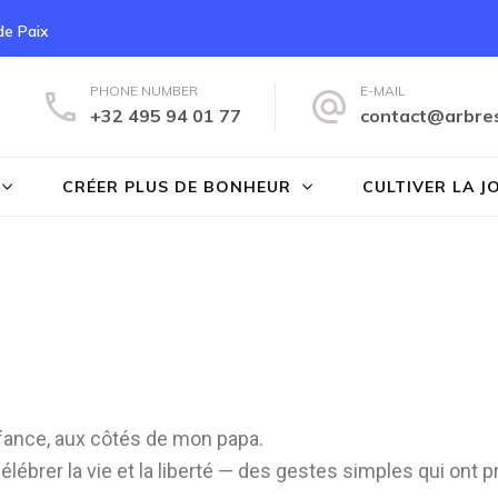
 de Paix
PHONE NUMBER
E-MAIL
+32 495 94 01 77
contact@arbre
s du Bonheur
CRÉER PLUS DE BONHEUR
CULTIVER LA J
fance, aux côtés de mon papa.
élébrer la vie et la liberté — des gestes simples qui on