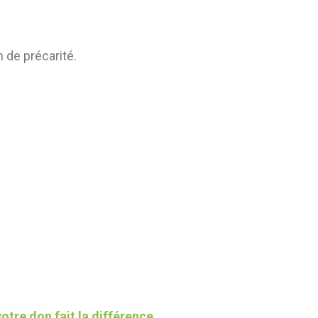
 de précarité.
tre don fait la différence