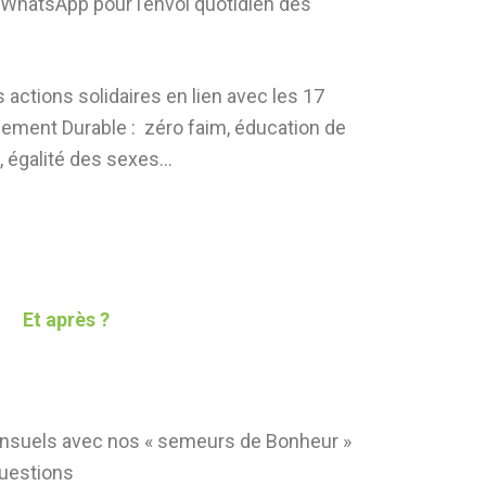
s WhatsApp pour l’envoi quotidien des
 actions solidaires en lien avec les 17
ement Durable : zéro faim, éducation de
e, égalité des sexes…
Et après ?
nsuels avec nos « semeurs de Bonheur »
questions