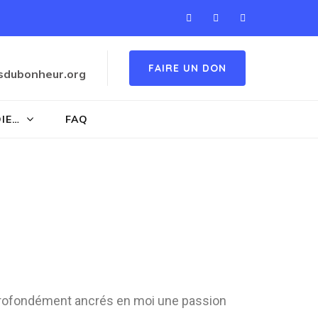
FAIRE UN DON
sdubonheur.org
OIE…
FAQ
t profondément ancrés en moi une passion