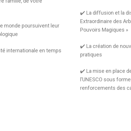
re famille, de votre
✔️ La diffusion et la di
Extraordinaire des Ar
s le monde poursuivent leur
Pouvoirs Magiques »
ologique
✔️ La création de nou
ité internationale en temps
pratiques
✔️ La mise en place de
l’UNESCO sous forme
renforcements des c