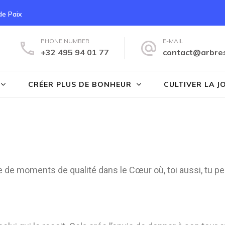
 de Paix
PHONE NUMBER
E-MAIL
+32 495 94 01 77
contact@arbre
s du Bonheur
CRÉER PLUS DE BONHEUR
CULTIVER LA J
de moments de qualité dans le Cœur où, toi aussi, tu pe