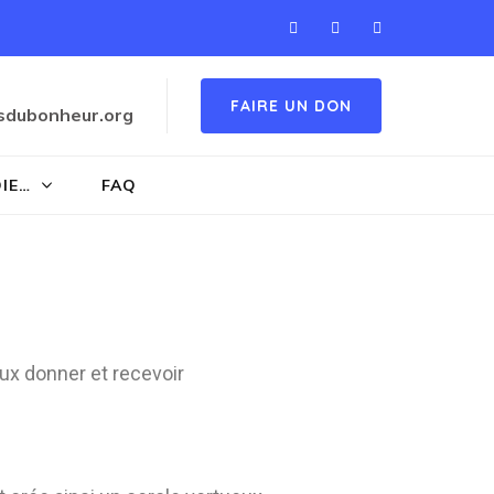
FAIRE UN DON
sdubonheur.org
OIE…
FAQ
ux donner et recevoir