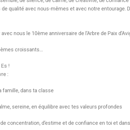
ble, de silence, de calme, de créativité, de confiance en 
s de qualité avec nous-mêmes et avec notre entourage.
r avec nous le 10ème anniversaire de l’Arbre de Paix d’Av
blèmes croissants…
 Es !
re :
famille, dans ta classe
alme, sereine, en équilibre avec tes valeurs profondes
 de concentration, d’estime et de confiance en toi et dan