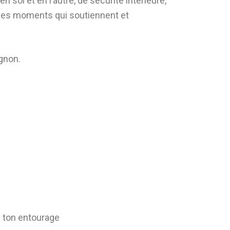
soi et en l’autre, de sécurité intérieure,
 Des moments qui soutiennent et
ignon.
s ton entourage